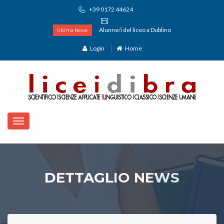
+39 0172 44624
Alunne/i del liceo a Dublino
Ultima News:
Login
Home
DETTAGLIO NEWS