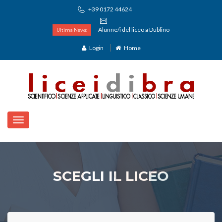
+39 0172 44624
Alunne/i del liceo a Dublino
Ultima News:
Login
Home
SCEGLI IL LICEO